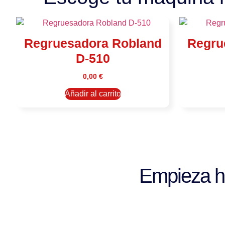
Regruesadora Robland
Regru
D-510
0,00
€
Añadir al carrito
Empieza hoy