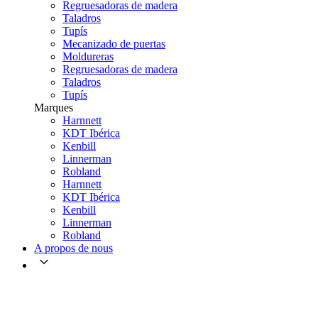
Regruesadoras de madera
Taladros
Tupís
Mecanizado de puertas
Moldureras
Regruesadoras de madera
Taladros
Tupís
Marques
Harnnett
KDT Ibérica
Kenbill
Linnerman
Robland
Harnnett
KDT Ibérica
Kenbill
Linnerman
Robland
A propos de nous