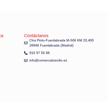
ca
Contáctanos
Ctra Pinto-Fuenlabrada M-506 KM 20,400
28946 Fuenlabrada (Madrid)
916 97 55 88
info@comercialcecilio.es