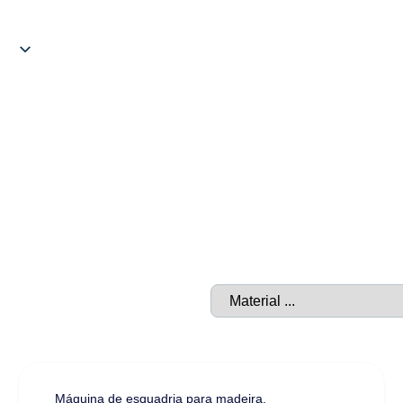
Início
/ Escuadradoras Kenbill
Escuadradoras Kenbill
Máquina de esquadria para madeira
,