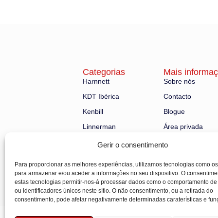
Categorias
Mais informa
Harnnett
Sobre nós
KDT Ibérica
Contacto
Kenbill
Blogue
Linnerman
Área privada
Robland
Gerir o consentimento
Nuestras maquinarias
Para proporcionar as melhores experiências, utilizamos tecnologias como os
para armazenar e/ou aceder a informações no seu dispositivo. O consentime
estas tecnologias permitir-nos-á processar dados como o comportamento d
ou identificadores únicos neste sítio. O não consentimento, ou a retirada do
consentimento, pode afetar negativamente determinadas caraterísticas e fun