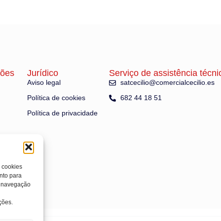
ções
Jurídico
Serviço de assistência técni
Aviso legal
satcecilio@comercialcecilio.es
Política de cookies
682 44 18 51
Política de privacidade
 cookies
nto para
e navegação
ções.