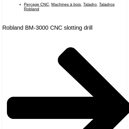
Perçage CNC
,
Machines à bois
,
Taladro
,
Taladros
Robland
Robland BM-3000 CNC slotting drill