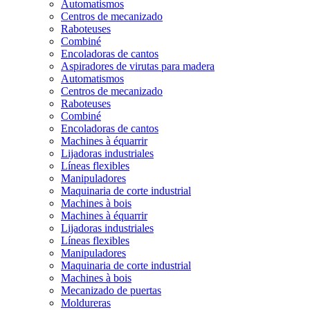
Automatismos
Centros de mecanizado
Raboteuses
Combiné
Encoladoras de cantos
Aspiradores de virutas para madera
Automatismos
Centros de mecanizado
Raboteuses
Combiné
Encoladoras de cantos
Machines à équarrir
Lijadoras industriales
Líneas flexibles
Manipuladores
Maquinaria de corte industrial
Machines à bois
Machines à équarrir
Lijadoras industriales
Líneas flexibles
Manipuladores
Maquinaria de corte industrial
Machines à bois
Mecanizado de puertas
Moldureras