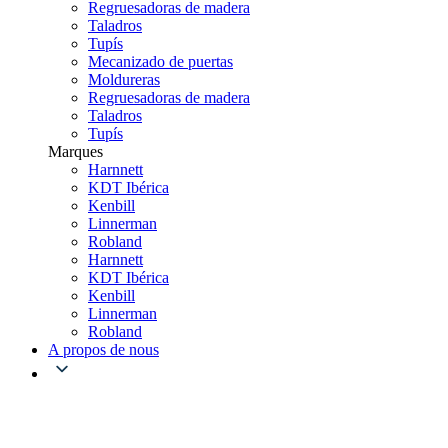
Regruesadoras de madera
Taladros
Tupís
Mecanizado de puertas
Moldureras
Regruesadoras de madera
Taladros
Tupís
Marques
Harnnett
KDT Ibérica
Kenbill
Linnerman
Robland
Harnnett
KDT Ibérica
Kenbill
Linnerman
Robland
A propos de nous