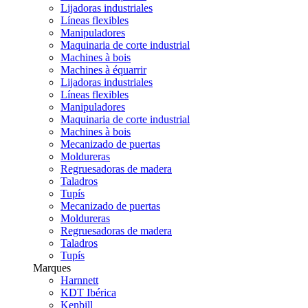
Lijadoras industriales
Líneas flexibles
Manipuladores
Maquinaria de corte industrial
Machines à bois
Machines à équarrir
Lijadoras industriales
Líneas flexibles
Manipuladores
Maquinaria de corte industrial
Machines à bois
Mecanizado de puertas
Moldureras
Regruesadoras de madera
Taladros
Tupís
Mecanizado de puertas
Moldureras
Regruesadoras de madera
Taladros
Tupís
Marques
Harnnett
KDT Ibérica
Kenbill