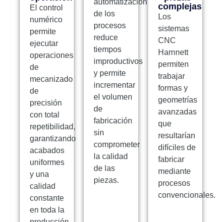
automatización
complejas
El control
de los
Los
numérico
procesos
sistemas
permite
reduce
CNC
ejecutar
tiempos
Harnnett
operaciones
improductivos
permiten
de
y permite
trabajar
mecanizado
incrementar
formas y
de
el volumen
geometrías
precisión
de
avanzadas
con total
fabricación
que
repetibilidad,
sin
resultarían
garantizando
comprometer
difíciles de
acabados
la calidad
fabricar
uniformes
de las
mediante
y una
piezas.
procesos
calidad
convencionales.
constante
en toda la
producción.