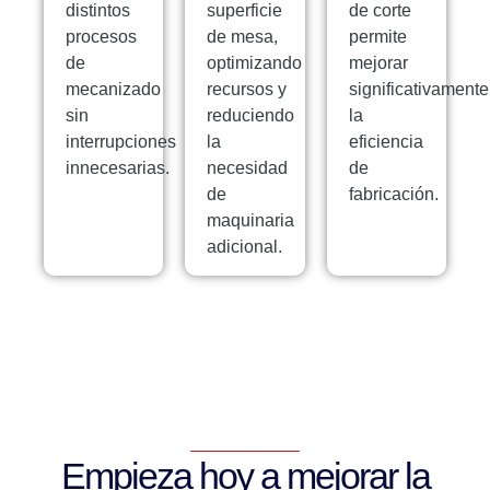
distintos
superficie
de corte
procesos
de mesa,
permite
de
optimizando
mejorar
mecanizado
recursos y
significativamente
sin
reduciendo
la
interrupciones
la
eficiencia
innecesarias.
necesidad
de
de
fabricación.
maquinaria
adicional.
Empieza hoy a mejorar la