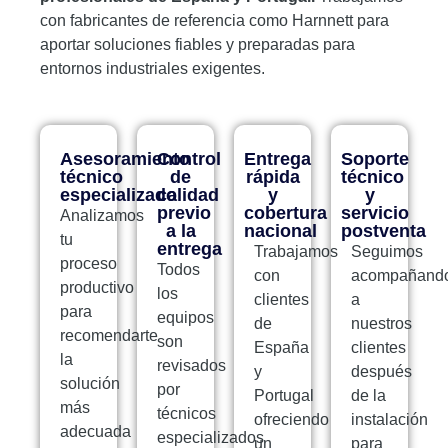
con fabricantes de referencia como Harnnett para
aportar soluciones fiables y preparadas para
entornos industriales exigentes.
Asesoramiento
Control
Entrega
Soporte
técnico
de
rápida
técnico
especializado
calidad
y
y
previo
cobertura
servicio
Analizamos
a la
nacional
postventa
tu
entrega
Trabajamos
Seguimos
proceso
Todos
con
acompañand
productivo
los
clientes
a
para
equipos
de
nuestros
recomendarte
son
España
clientes
la
revisados
y
después
solución
por
Portugal
de la
más
técnicos
ofreciendo
instalación
adecuada
especializados
un
para