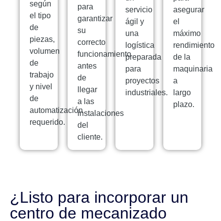
según
para
servicio
asegurar
el tipo
garantizar
ágil y
el
de
su
una
máximo
piezas,
correcto
logística
rendimiento
volumen
funcionamiento
preparada
de la
de
antes
para
maquinaria
trabajo
de
proyectos
a
y nivel
llegar
industriales.
largo
de
a las
plazo.
automatización
instalaciones
requerido.
del
cliente.
¿Listo para incorporar un
centro de mecanizado