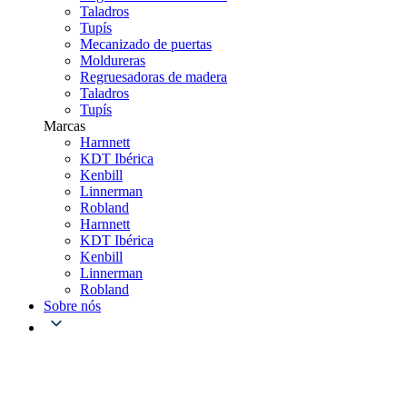
Taladros
Tupís
Mecanizado de puertas
Moldureras
Regruesadoras de madera
Taladros
Tupís
Marcas
Harnnett
KDT Ibérica
Kenbill
Linnerman
Robland
Harnnett
KDT Ibérica
Kenbill
Linnerman
Robland
Sobre nós