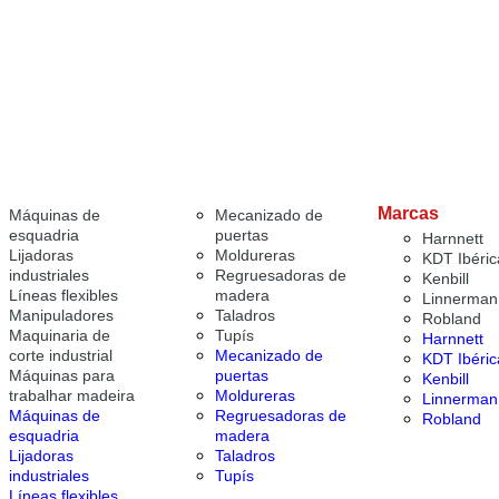
Marcas
Máquinas de
Mecanizado de
esquadria
puertas
Harnnett
Lijadoras
Moldureras
KDT Ibéric
industriales
Regruesadoras de
Kenbill
Líneas flexibles
madera
Linnerman
Manipuladores
Taladros
Robland
Maquinaria de
Tupís
Harnnett
corte industrial
Mecanizado de
KDT Ibéric
Máquinas para
puertas
Kenbill
trabalhar madeira
Moldureras
Linnerman
Máquinas de
Regruesadoras de
Robland
esquadria
madera
Lijadoras
Taladros
industriales
Tupís
Líneas flexibles