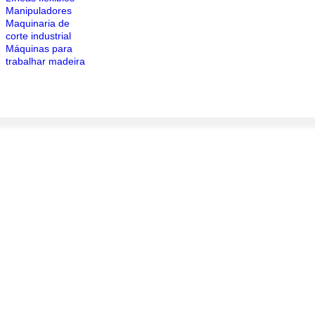
Manipuladores
Maquinaria de
corte industrial
Máquinas para
trabalhar madeira
Início
/ Alimentadores Kenbill
Alimentadores Kenbill