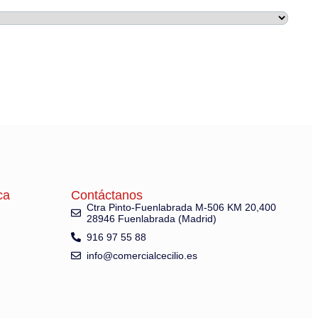
ca
Contáctanos
Ctra Pinto-Fuenlabrada M-506 KM 20,400
28946 Fuenlabrada (Madrid)
916 97 55 88
info@comercialcecilio.es