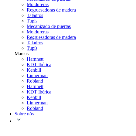
Moldureras
Regruesadoras de madera
Taladros
Tupís
Mecanizado de puertas
Moldureras
Regruesadoras de madera
Taladros
Tupís
Marcas
Harnnett
KDT Ibérica
Kenbill
Linnerman
Robland
Harnnett
KDT Ibérica
Kenbill
Linnerman
Robland
Sobre nós