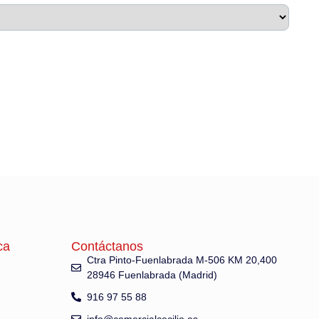
ca
Contáctanos
Ctra Pinto-Fuenlabrada M-506 KM 20,400
28946 Fuenlabrada (Madrid)
916 97 55 88
info@comercialcecilio.es