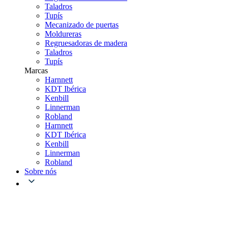
Taladros
Tupís
Mecanizado de puertas
Moldureras
Regruesadoras de madera
Taladros
Tupís
Marcas
Harnnett
KDT Ibérica
Kenbill
Linnerman
Robland
Harnnett
KDT Ibérica
Kenbill
Linnerman
Robland
Sobre nós