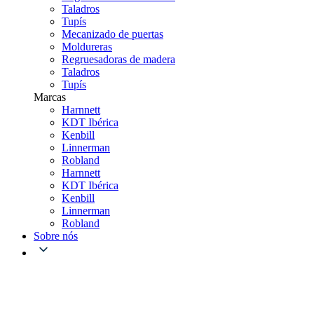
Taladros
Tupís
Mecanizado de puertas
Moldureras
Regruesadoras de madera
Taladros
Tupís
Marcas
Harnnett
KDT Ibérica
Kenbill
Linnerman
Robland
Harnnett
KDT Ibérica
Kenbill
Linnerman
Robland
Sobre nós