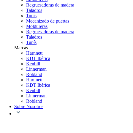
Regruesadoras de madera
Taladros
Tupís
Mecanizado de puertas
Moldureras
Regruesadoras de madera
Taladros
Tupís
Marcas
Harnnett
KDT Ibérica
Kenbill
Linnerman
Robland
Harnnett
KDT Ibérica
Kenbill
Linnerman
Robland
Sobre Nosotros