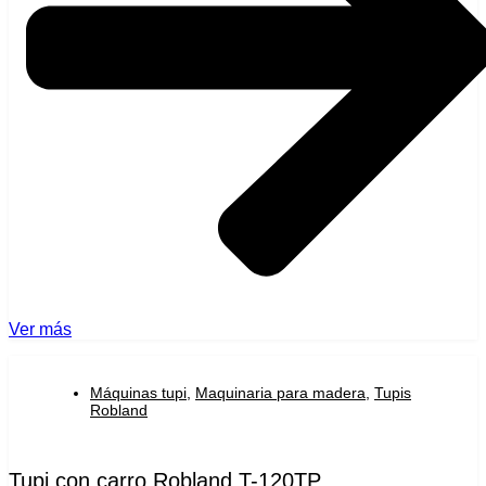
Ver más
Máquinas tupi
,
Maquinaria para madera
,
Tupis
Robland
Tupi con carro Robland T-120TP