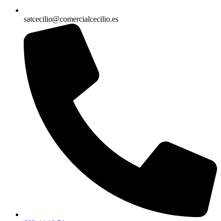
satcecilio@comercialcecilio.es