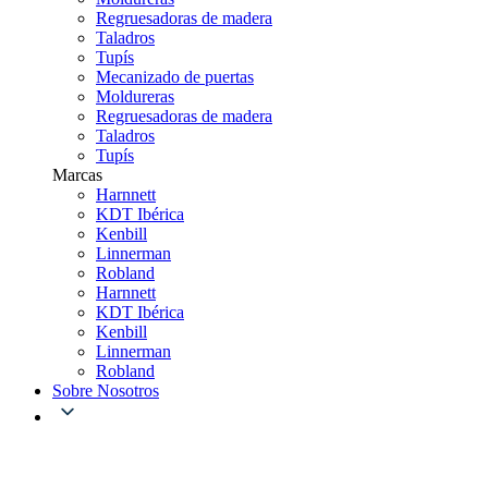
Regruesadoras de madera
Taladros
Tupís
Mecanizado de puertas
Moldureras
Regruesadoras de madera
Taladros
Tupís
Marcas
Harnnett
KDT Ibérica
Kenbill
Linnerman
Robland
Harnnett
KDT Ibérica
Kenbill
Linnerman
Robland
Sobre Nosotros