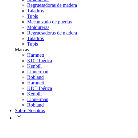
Regruesadoras de madera
Taladros
Tupís
Mecanizado de puertas
Moldureras
Regruesadoras de madera
Taladros
Tupís
Marcas
Harnnett
KDT Ibérica
Kenbill
Linnerman
Robland
Harnnett
KDT Ibérica
Kenbill
Linnerman
Robland
Sobre Nosotros