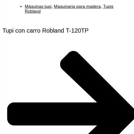
Máquinas tupi
,
Maquinaria para madera
,
Tupis
Robland
Tupi con carro Robland T-120TP