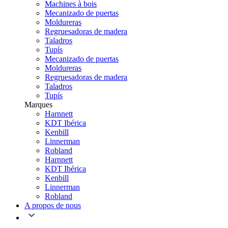
Machines à bois
Mecanizado de puertas
Moldureras
Regruesadoras de madera
Taladros
Tupís
Mecanizado de puertas
Moldureras
Regruesadoras de madera
Taladros
Tupís
Marques
Harnnett
KDT Ibérica
Kenbill
Linnerman
Robland
Harnnett
KDT Ibérica
Kenbill
Linnerman
Robland
A propos de nous