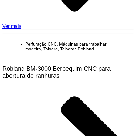
Ver mais
Perfuração CNC
,
Máquinas para trabalhar
madeira
,
Taladro
,
Taladros Robland
Robland BM-3000 Berbequim CNC para
abertura de ranhuras