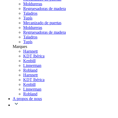
Moldureras
Regruesadoras de madera
Taladros
Tupís
Mecanizado de puertas
Moldureras
Regruesadoras de madera
Taladros
Tupís
Marques
Harnnett
KDT Ibérica
Kenbill
Linnerman
Robland
Harnnett
KDT Ibérica
Kenbill
Linnerman
Robland
A propos de nous