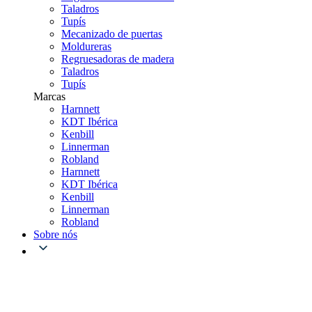
Taladros
Tupís
Mecanizado de puertas
Moldureras
Regruesadoras de madera
Taladros
Tupís
Marcas
Harnnett
KDT Ibérica
Kenbill
Linnerman
Robland
Harnnett
KDT Ibérica
Kenbill
Linnerman
Robland
Sobre nós