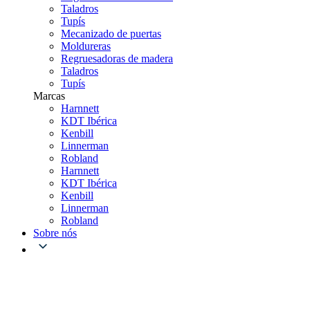
Taladros
Tupís
Mecanizado de puertas
Moldureras
Regruesadoras de madera
Taladros
Tupís
Marcas
Harnnett
KDT Ibérica
Kenbill
Linnerman
Robland
Harnnett
KDT Ibérica
Kenbill
Linnerman
Robland
Sobre nós