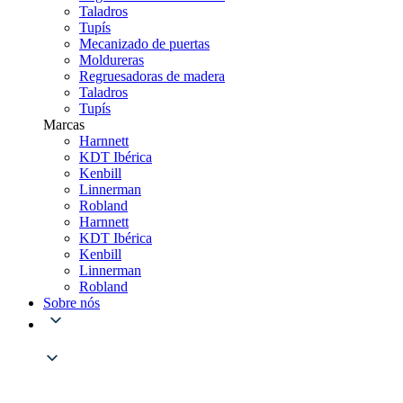
Taladros
Tupís
Mecanizado de puertas
Moldureras
Regruesadoras de madera
Taladros
Tupís
Marcas
Harnnett
KDT Ibérica
Kenbill
Linnerman
Robland
Harnnett
KDT Ibérica
Kenbill
Linnerman
Robland
Sobre nós