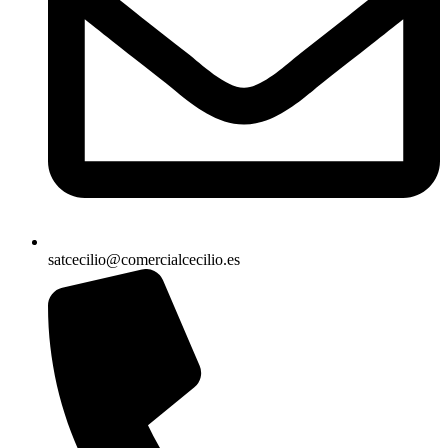
satcecilio@comercialcecilio.es