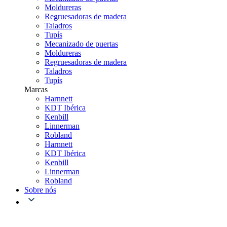
Moldureras
Regruesadoras de madera
Taladros
Tupís
Mecanizado de puertas
Moldureras
Regruesadoras de madera
Taladros
Tupís
Marcas
Harnnett
KDT Ibérica
Kenbill
Linnerman
Robland
Harnnett
KDT Ibérica
Kenbill
Linnerman
Robland
Sobre nós