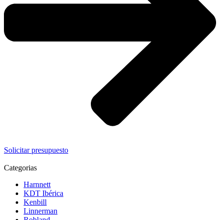
Solicitar presupuesto
Categorias
Harnnett
KDT Ibérica
Kenbill
Linnerman
Robland