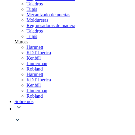
Taladros
Tupís
Mecanizado de puertas
Moldureras
Regruesadoras de madera
Taladros
Tupís
Marcas
Harnnett
KDT Ibérica
Kenbill
Linnerman
Robland
Harnnett
KDT Ibérica
Kenbill
Linnerman
Robland
Sobre nós