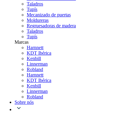
Taladros
Tupís
Mecanizado de puertas
Moldureras
Regruesadoras de madera
Taladros
Tupís
Marcas
Harnnett
KDT Ibérica
Kenbill
Linnerman
Robland
Harnnett
KDT Ibérica
Kenbill
Linnerman
Robland
Sobre nós