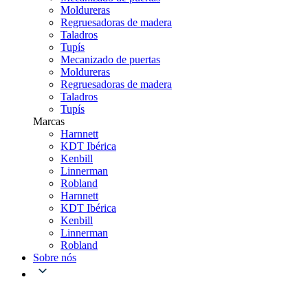
Moldureras
Regruesadoras de madera
Taladros
Tupís
Mecanizado de puertas
Moldureras
Regruesadoras de madera
Taladros
Tupís
Marcas
Harnnett
KDT Ibérica
Kenbill
Linnerman
Robland
Harnnett
KDT Ibérica
Kenbill
Linnerman
Robland
Sobre nós