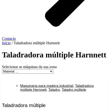
Contacto
Início
/ Taladradora múltiple Harnnett
Taladradora múltiple Harnnett
Selecionar as máquinas da sua zona
Maquinaria para madera industrial
,
Taladradora
múltiple Harnnett
,
Taladro
,
Taladro múltiple
Taladradora múltiple