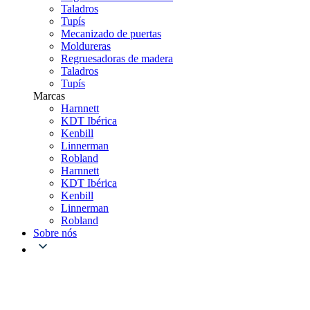
Taladros
Tupís
Mecanizado de puertas
Moldureras
Regruesadoras de madera
Taladros
Tupís
Marcas
Harnnett
KDT Ibérica
Kenbill
Linnerman
Robland
Harnnett
KDT Ibérica
Kenbill
Linnerman
Robland
Sobre nós