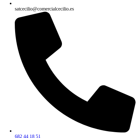
satcecilio@comercialcecilio.es
682 44 18 51