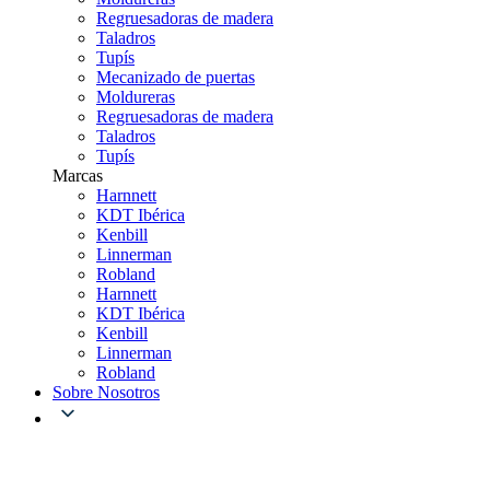
Regruesadoras de madera
Taladros
Tupís
Mecanizado de puertas
Moldureras
Regruesadoras de madera
Taladros
Tupís
Marcas
Harnnett
KDT Ibérica
Kenbill
Linnerman
Robland
Harnnett
KDT Ibérica
Kenbill
Linnerman
Robland
Sobre Nosotros