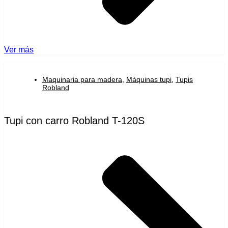
Ver más
Maquinaria para madera
,
Máquinas tupi
,
Tupis
Robland
Tupi con carro Robland T-120S