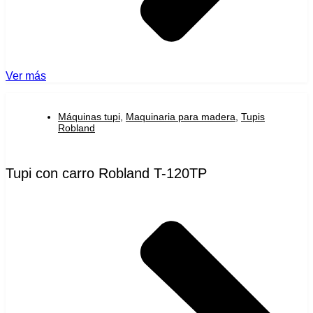
Ver más
Máquinas tupi
,
Maquinaria para madera
,
Tupis
Robland
Tupi con carro Robland T-120TP