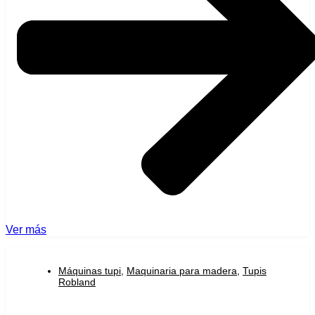
Ver más
Máquinas tupi
,
Maquinaria para madera
,
Tupis
Robland