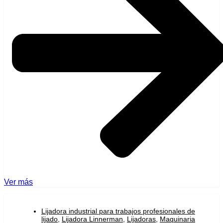
Ver más
Lijadora industrial para trabajos profesionales de
lijado
,
Lijadora Linnerman
,
Lijadoras
,
Maquinaria