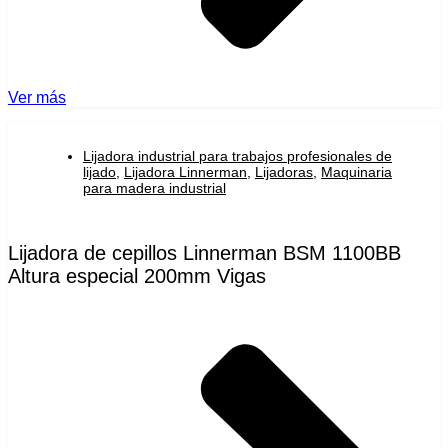
Ver más
Lijadora industrial para trabajos profesionales de
lijado
,
Lijadora Linnerman
,
Lijadoras
,
Maquinaria
para madera industrial
Lijadora de cepillos Linnerman BSM 1100BB
Altura especial 200mm Vigas