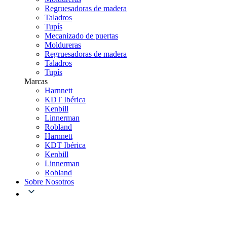
Regruesadoras de madera
Taladros
Tupís
Mecanizado de puertas
Moldureras
Regruesadoras de madera
Taladros
Tupís
Marcas
Harnnett
KDT Ibérica
Kenbill
Linnerman
Robland
Harnnett
KDT Ibérica
Kenbill
Linnerman
Robland
Sobre Nosotros