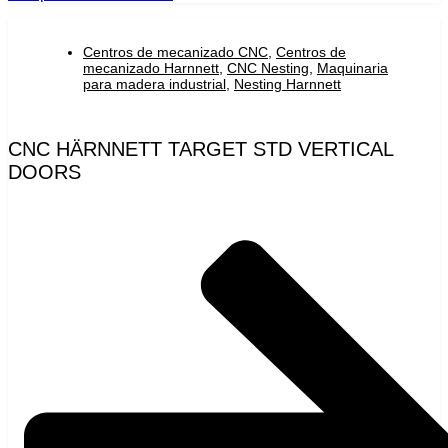
Centros de mecanizado CNC
,
Centros de
mecanizado Harnnett
,
CNC Nesting
,
Maquinaria
para madera industrial
,
Nesting Harnnett
CNC HÄRNNETT TARGET STD VERTICAL
DOORS