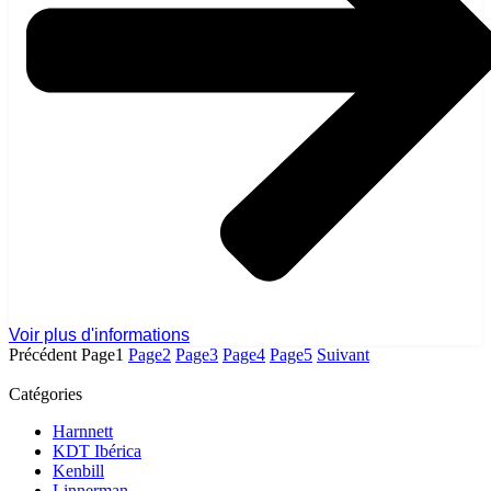
Voir plus d'informations
Précédent
Page
1
Page
2
Page
3
Page
4
Page
5
Suivant
Catégories
Harnnett
KDT Ibérica
Kenbill
Linnerman