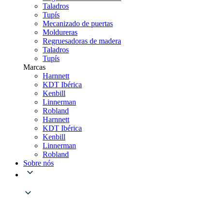
Taladros
Tupís
Mecanizado de puertas
Moldureras
Regruesadoras de madera
Taladros
Tupís
Marcas
Harnnett
KDT Ibérica
Kenbill
Linnerman
Robland
Harnnett
KDT Ibérica
Kenbill
Linnerman
Robland
Sobre nós